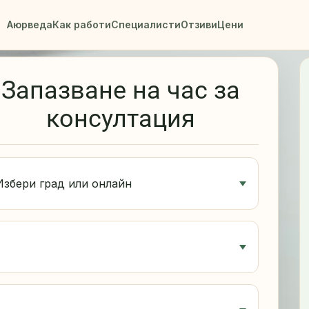
Аюрведа
Как работи
Специалисти
Отзиви
Цени
Запазване на час за
консултация