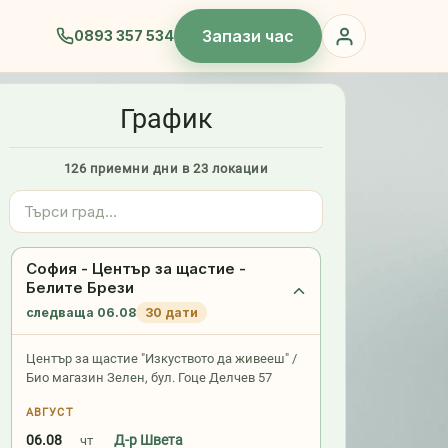
Запази час
0893 357 534
График
126 приемни дни в 23 локации
София - Център за щастие -
Белите Брези
следваща 06.08
30 дати
Център за щастие "Изкуството да живееш" /
Био магазин Зелен, бул. Гоце Делчев 57
АВГУСТ
06.08
Д-р Швета
чт