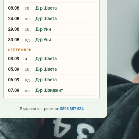
08.08
Д-р Швета
сб
24.08
Д-р Швета
пн
29.08
Д-р Уни
сб
30.08
Д-р Уни
нд
СЕПТЕМВРИ
03.09
Д-р Швета
чт
05.09
Д-р Швета
сб
06.09
Д-р Швета
нд
07.09
Д-р Шриджит
пн
11.09
Д-р Уни
пт
Въпроси за графика:
0893 357 534
17.09
Д-р Швета
чт
19.09
Д-р Швета
сб
20.09
Д-р Швета
нд