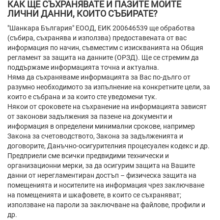
КАК ЩЕ СЪХРАНЯВАТЕ И ПАЗИТЕ МОИТЕ
ЛИЧНИ ДАННИ, КОИТО СЪБИРАТЕ?
"Шанкара България" ЕООД, ЕИК 200646539 ще обработва
(събира, съхранява и използва) предоставената от вас
информация по начин, съвместим с изискванията на Общия
регламент за защита на данните (ОРЗД). Ще се стремим да
поддържаме информацията точна и актуална.
Няма да съхраняваме информацията за Вас по-дълго от
разумно необходимото за изпълнение на конкретните цели, за
които е събрана и за които сте уведомени тук.
Някои от сроковете на съхранение на информацията зависят
от законови задължения за пазене на документи и
информация в определени минимални срокове, например
Закона за счетоводството, Закона за задълженията и
договорите, Данъчно-осигурителния процесуален кодекс и др.
Предприели сме всички предвидими технически и
организационни мерки, за да осигурим защита на Вашите
данни от нерегламентиран достъп – физическа защита на
помещенията и носителите на информация чрез заключване
на помещенията и шкафовете, в които се съхраняват;
използване на пароли за заключване на файлове, профили и
др.