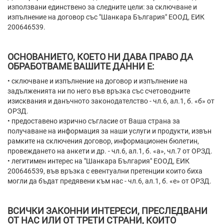
използвани единствено за следните цели: за сключване и
изпълнение на договор със "Шанкара България" ЕООД, ЕИК
200646539.
ОСНОВАНИЕТО, КОЕТО НИ ДАВА ПРАВО ДА
ОБРАБОТВАМЕ ВАШИТЕ ДАННИ Е:
• сключване и изпълнение на договор и изпълнение на
задълженията ни по него във връзка със счетоводните
изисквания и данъчното законодателство - чл.6, ал.1, б. «б» от
ОРЗД.
• предоставено изрично съгласие от Ваша страна за
получаване на информация за наши услуги и продукти, извън
рамките на сключения договор, информационен бюлетин,
провеждането на анкети и др. - чл.6, ал.1, б. «а», чл.7 от ОРЗД.
• легитимен интерес на "Шанкара България" ЕООД, ЕИК
200646539, във връзка с евентуални претенции които биха
могли да бъдат предявени към нас - чл.6, ал.1, б. «е» от ОРЗД.
ВСИЧКИ ЗАКОННИ ИНТЕРЕСИ, ПРЕСЛЕДВАНИ
ОТ НАС ИЛИ ОТ ТРЕТИ СТРАНИ, КОИТО