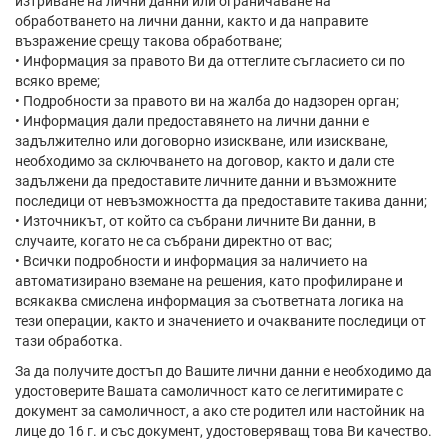
изтриване на лични данни или ограничаване на
обработването на лични данни, както и да направите
възражение срещу такова обработване;
• Информация за правото Ви да оттеглите съгласието си по
всяко време;
• Подробности за правото ви на жалба до надзорен орган;
• Информация дали предоставянето на лични данни е
задължително или договорно изискване, или изискване,
необходимо за сключването на договор, както и дали сте
задължени да предоставите личните данни и възможните
последици от невъзможността да предоставите такива данни;
• Източникът, от който са събрани личните Ви данни, в
случаите, когато не са събрани директно от вас;
• Всички подробности и информация за наличието на
автоматизирано вземане на решения, като профилиране и
всякаква смислена информация за съответната логика на
тези операции, както и значението и очакваните последици от
тази обработка.
За да получите достъп до Вашите лични данни е необходимо да
удостоверите Вашата самоличност като се легитимирате с
документ за самоличност, а ако сте родител или настойник на
лице до 16 г. и със документ, удостоверяващ това Ви качество.