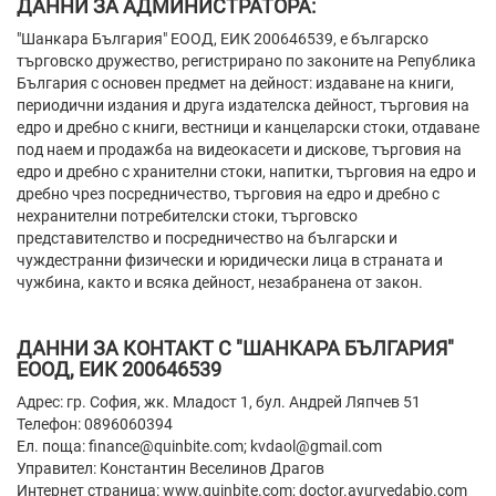
ДАННИ ЗА АДМИНИСТРАТОРА:
"Шанкара България" ЕООД, ЕИК 200646539, е българско
търговско дружество, регистрирано по законите на Република
България с основен предмет на дейност: издаване на книги,
периодични издания и друга издателска дейност, търговия на
едро и дребно с книги, вестници и канцеларски стоки, отдаване
под наем и продажба на видеокасети и дискове, търговия на
едро и дребно с хранителни стоки, напитки, търговия на едро и
дребно чрез посредничество, търговия на едро и дребно с
нехранителни потребителски стоки, търговско
представителство и посредничество на български и
чуждестранни физически и юридически лица в страната и
чужбина, както и всяка дейност, незабранена от закон.
ДАННИ ЗА КОНТАКТ С "ШАНКАРА БЪЛГАРИЯ"
ЕООД, ЕИК 200646539
Адрес: гр. София, жк. Младост 1, бул. Андрей Ляпчев 51
Телефон: 0896060394
Ел. поща: finance@quinbite.com; kvdaol@gmail.com
Управител: Константин Веселинов Драгов
Интернет страница: www.quinbite.com; doctor.ayurvedabio.com