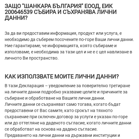
ЗАЩО "ШАНКАРА БЪЛГАРИЯ" ЕООД, ЕИК
200646539 СЪБИРА И СЪХРАНЯВА ЛИЧНИ
ДАННИ?
За да ви предоставим информация, продукт или услуга, е
необходимо да съберем посочените по-горе Ваши лични данни.
Ние гарантираме, че информацията, която събираме и
използваме, е необходима за тази цел и не е с цел навлизане в
личното Ви пространство.
КАК ИЗПОЛЗВАТЕ МОИТЕ ЛИЧНИ ДАННИ?
В тази Декларация – уведомление за поверително третиране
на личните данни подробно указваме целите и причините за
събиране и обработване на Вашите лични данни.
Личните данни се съхраняват само тогава, когато бъдат
предоставени от Вас самите, като срокът на тяхното
съхранение при сключен договор за услуги е указан по-горе
или до оттегляне на даденото съгласие, когато личните данни
се обработват на основа на дадено съгласие.
Предаването на лични данни на държавни институции и