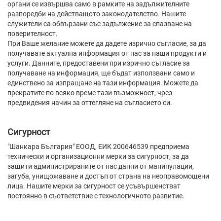
органи се извършва само в рамките на задължителните
разпоредби на действащото законодателство. Нашите
служители са обвързани със задължение за спазване на
поверителност.
При Ваше желание можете да дадете изрично съгласие, за да
получавате актуална информация от нас за наши продукти и
услуги. Данните, предоставени при изрично съгласие за
получаване на информация, ще бъдат използвани само и
единствено за изпращане на тази информация. Можете да
прекратите по всяко време тази възможност, чрез
предвидения начин за оттегляне на съгласието си.
Сигурност
"Шанкара България" ЕООД, ЕИК 200646539 предприема
технически и организационни мерки за сигурност, за да
защити администрираните от нас данни от манипулации,
загуба, унищожаване и достъп от страна на неоправомощени
лица. Нашите мерки за сигурност се усъвършенстват
постоянно в съответствие с технологичното развитие.