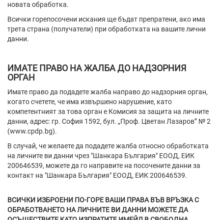
новата обработка.
Всички горепосочени искания ще бъдат препратени, ако има
трета страна (получатели) при обработката на вашите лични
данни.
ИМАТЕ ПРАВО НА ЖАЛБА ДО НАДЗОРНИЯ
ОРГАН
Имате право да подадете жалба направо до надзорния орган,
когато счетете, че има извършено нарушение, като
компетентният за това орган е Комисия за защита на личните
данни, адрес: гр. София 1592, бул. „Проф. Цветан Лазаров” № 2
(www.cpdp.bg).
В случай, че желаете да подадете жалба относно обработката
на личните ви данни чрез "Шанкара България" ЕООД, ЕИК
200646539, можете да го направите на посочените данни за
контакт на "Шанкара България" ЕООД, ЕИК 200646539.
ВСИЧКИ ИЗБРОЕНИ ПО-ГОРЕ ВАШИ ПРАВА ВЪВ ВРЪЗКА С
ОБРАБОТВАНЕТО НА ЛИЧНИТЕ ВИ ДАННИ МОЖЕТЕ ДА
ОСЪЩЕСТВИТЕ КАТО ИЗПРАТИТЕ ИМЕЙЛ В СВОБОДНА