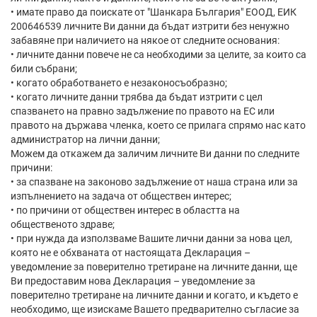
• имате право да поискате от "Шанкара България" ЕООД, ЕИК
200646539 личните Ви данни да бъдат изтрити без ненужно
забавяне при наличието на някое от следните основания:
• личните данни повече не са необходими за целите, за които са
били събрани;
• когато обработването е незаконосъобразно;
• когато личните данни трябва да бъдат изтрити с цел
спазването на правно задължение по правото на EС или
правото на държава членка, което се прилага спрямо нас като
администратор на лични данни;
Можем да откажем да заличим личните Ви данни по следните
причини:
• за спазване на законово задължение от наша страна или за
изпълнението на задача от обществен интерес;
• по причини от обществен интерес в областта на
общественото здраве;
• при нужда да използваме Вашите лични данни за нова цел,
която не е обхваната от настоящата Декларация –
уведомление за поверително третиране на личните данни, ще
Ви предоставим нова Декларация – уведомление за
поверително третиране на личните данни и когато, и където е
необходимо, ще изискаме Вашето предварително съгласие за