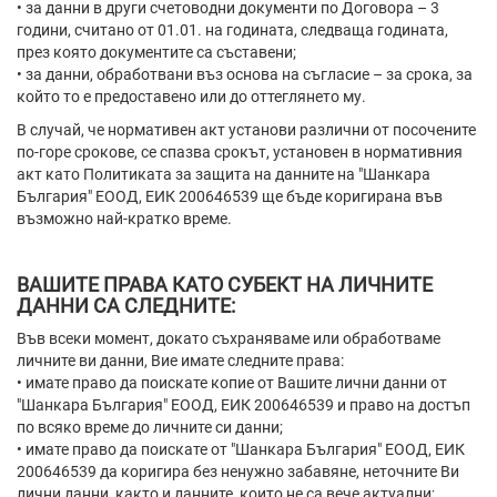
• за данни в други счетоводни документи по Договора – 3
години, считано от 01.01. на годината, следваща годината,
през която документите са съставени;
• за данни, обработвани въз основа на съгласие – за срока, за
който то е предоставено или до оттеглянето му.
В случай, че нормативен акт установи различни от посочените
по-горе срокове, се спазва срокът, установен в нормативния
акт като Политиката за защита на данните на "Шанкара
България" ЕООД, ЕИК 200646539 ще бъде коригирана във
възможно най-кратко време.
ВАШИТЕ ПРАВА КАТО СУБЕКТ НА ЛИЧНИТЕ
ДАННИ СА СЛЕДНИТЕ:
Във всеки момент, докато съхраняваме или обработваме
личните ви данни, Вие имате следните права:
• имате право да поискате копие от Вашите лични данни от
"Шанкара България" ЕООД, ЕИК 200646539 и право на достъп
по всяко време до личните си данни;
• имате право да поискате от "Шанкара България" ЕООД, ЕИК
200646539 да коригира без ненужно забавяне, неточните Ви
лични данни, както и данните, които не са вече актуални;