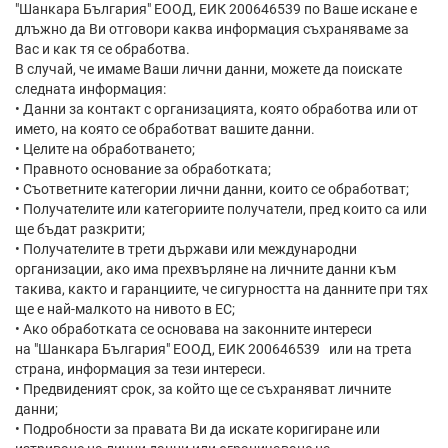
"Шанкара България" ЕООД, ЕИК 200646539 по Ваше искане е
длъжно да Ви отговори каква информация съхраняваме за
Вас и как тя се обработва.
В случай, че имаме Ваши лични данни, можете да поискате
следната информация:
• Данни за контакт с организацията, която обработва или от
името, на която се обработват вашите данни.
• Целите на обработването;
• Правното основание за обработката;
• Съответните категории лични данни, които се обработват;
• Получателите или категориите получатели, пред които са или
ще бъдат разкрити;
• Получателите в трети държави или международни
организации, ако има прехвърляне на личните данни към
такива, както и гаранциите, че сигурността на данните при тях
ще е най-малкото на нивото в ЕС;
• Ако обработката се основава на законните интереси
на "Шанкара България" ЕООД, ЕИК 200646539 или на трета
страна, информация за тези интереси.
• Предвиденият срок, за който ще се съхраняват личните
данни;
• Подробности за правата Ви да искате коригиране или