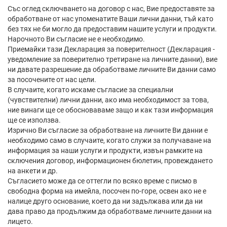
Със оглед сключването на договор с нас, Вие предоставяте за
обработване от нас упоменатите Ваши лични данни, тъй като
без тях не би могло да предоставим нашите услуги и продукти.
Нарочното Ви съгласие не е необходимо.
Приемайки тази Декларация за поверителност (Декларация -
уведомление за поверително третиране на личните данни), вие
ни давате разрешение да обработваме личните Ви данни само
за посочените от нас цели.
В случаите, когато искаме съгласие за специални
(чувствителни) лични данни, ако има необходимост за това,
ние винаги ще се обосноваваме защо и как тази информация
ще се използва.
Изрично Ви съгласие за обработване на личните Ви данни е
необходимо само в случаите, когато служи за получаване на
информация за наши услуги и продукти, извън рамките на
сключения договор, информационен бюлетин, провеждането
на анкети и др.
Съгласието може да се оттегли по всяко време с писмо в
свободна форма на имейла, посочен по-горе, освен ако не е
налице друго основание, което да ни задължава или да ни
дава право да продължим да обработваме личните данни на
лицето.